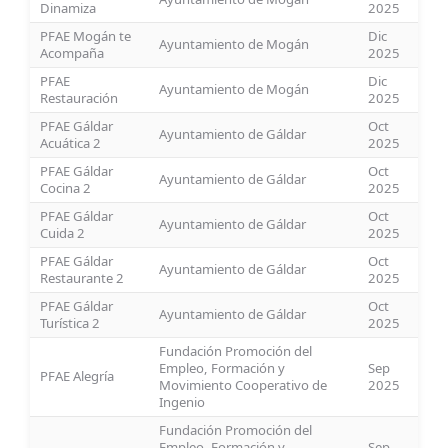
Dinamiza
2025
PFAE Mogán te
Dic
Ayuntamiento de Mogán
Acompaña
2025
PFAE
Dic
Ayuntamiento de Mogán
Restauración
2025
PFAE Gáldar
Oct
Ayuntamiento de Gáldar
Acuática 2
2025
PFAE Gáldar
Oct
Ayuntamiento de Gáldar
Cocina 2
2025
PFAE Gáldar
Oct
Ayuntamiento de Gáldar
Cuida 2
2025
PFAE Gáldar
Oct
Ayuntamiento de Gáldar
Restaurante 2
2025
PFAE Gáldar
Oct
Ayuntamiento de Gáldar
Turística 2
2025
Fundación Promoción del
Empleo, Formación y
Sep
PFAE Alegría
Movimiento Cooperativo de
2025
Ingenio
Fundación Promoción del
Empleo, Formación y
Sep