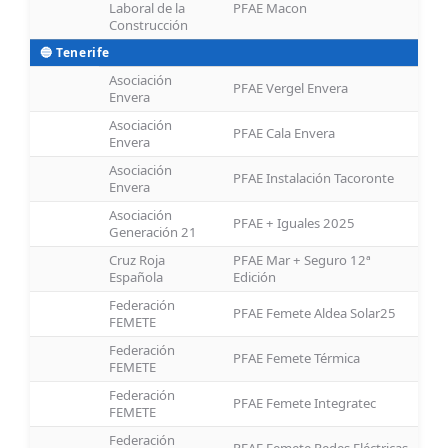
Laboral de la
PFAE Macon
Construcción
🔵 Tenerife
Asociación
PFAE Vergel Envera
Envera
Asociación
PFAE Cala Envera
Envera
Asociación
PFAE Instalación Tacoronte
Envera
Asociación
PFAE + Iguales 2025
Generación 21
Cruz Roja
PFAE Mar + Seguro 12ª
Española
Edición
Federación
PFAE Femete Aldea Solar25
FEMETE
Federación
PFAE Femete Térmica
FEMETE
Federación
PFAE Femete Integratec
FEMETE
Federación