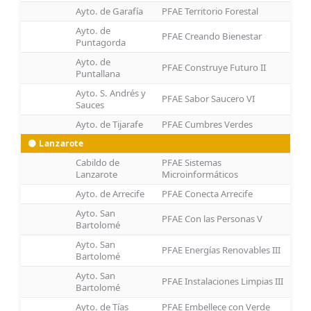
Ayto. de Garafía
PFAE Territorio Forestal
Ayto. de
PFAE Creando Bienestar
Puntagorda
Ayto. de
PFAE Construye Futuro II
Puntallana
Ayto. S. Andrés y
PFAE Sabor Saucero VI
Sauces
Ayto. de Tijarafe
PFAE Cumbres Verdes
🟡 Lanzarote
Cabildo de
PFAE Sistemas
Lanzarote
Microinformáticos
Ayto. de Arrecife
PFAE Conecta Arrecife
Ayto. San
PFAE Con las Personas V
Bartolomé
Ayto. San
PFAE Energías Renovables III
Bartolomé
Ayto. San
PFAE Instalaciones Limpias III
Bartolomé
Ayto. de Tías
PFAE Embellece con Verde