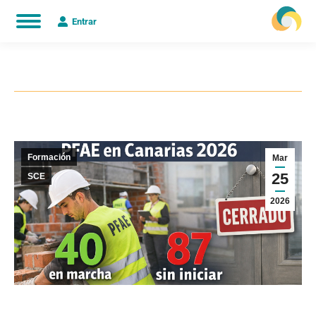
Entrar
Estás aquí:
Formación
Mar
25
SCE
2026