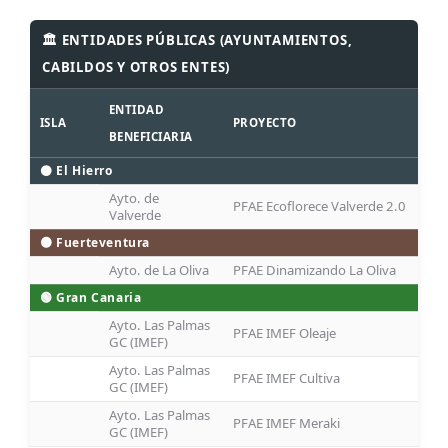
🏛️ ENTIDADES PÚBLICAS (AYUNTAMIENTOS,
CABILDOS Y OTROS ENTES)
ENTIDAD
ISLA
PROYECTO
BENEFICIARIA
⚫ El Hierro
Ayto. de
PFAE Ecoflorece Valverde 2.0
Valverde
🟤 Fuerteventura
Ayto. de La Oliva
PFAE Dinamizando La Oliva
🟢 Gran Canaria
Ayto. Las Palmas
PFAE IMEF Oleaje
GC (IMEF)
Ayto. Las Palmas
PFAE IMEF Cultiva
GC (IMEF)
Ayto. Las Palmas
PFAE IMEF Meraki
GC (IMEF)