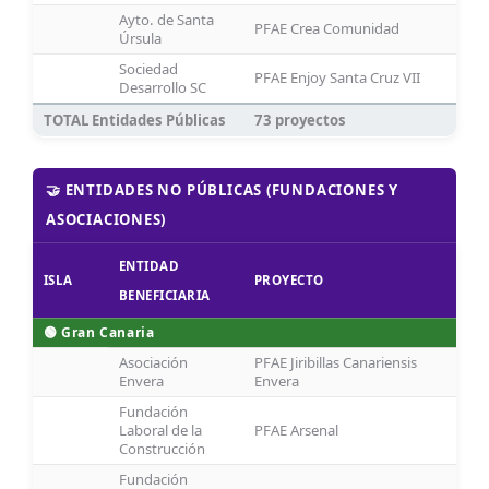
Ayto. de Santa
PFAE Crea Comunidad
Úrsula
Sociedad
PFAE Enjoy Santa Cruz VII
Desarrollo SC
TOTAL Entidades Públicas
73 proyectos
🤝 ENTIDADES NO PÚBLICAS (FUNDACIONES Y
ASOCIACIONES)
ENTIDAD
ISLA
PROYECTO
BENEFICIARIA
🟢 Gran Canaria
Asociación
PFAE Jiribillas Canariensis
Envera
Envera
Fundación
Laboral de la
PFAE Arsenal
Construcción
Fundación