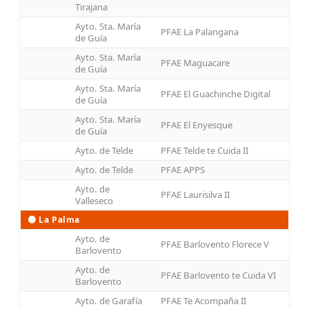
Tirajana
Ayto. Sta. María
PFAE La Palangana
de Guía
Ayto. Sta. María
PFAE Maguacare
de Guía
Ayto. Sta. María
PFAE El Guachinche Digital
de Guía
Ayto. Sta. María
PFAE El Enyesque
de Guía
Ayto. de Telde
PFAE Telde te Cuida II
Ayto. de Telde
PFAE APPS
Ayto. de
PFAE Laurisilva II
Valleseco
🟠 La Palma
Ayto. de
PFAE Barlovento Florece V
Barlovento
Ayto. de
PFAE Barlovento te Cuida VI
Barlovento
Ayto. de Garafía
PFAE Te Acompaña II