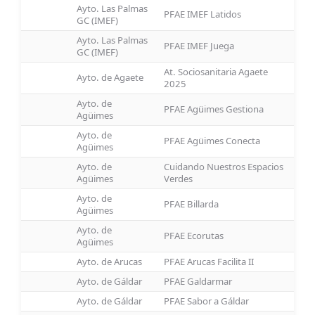
Ayto. Las Palmas
PFAE IMEF Latidos
GC (IMEF)
Ayto. Las Palmas
PFAE IMEF Juega
GC (IMEF)
At. Sociosanitaria Agaete
Ayto. de Agaete
2025
Ayto. de
PFAE Agüimes Gestiona
Agüimes
Ayto. de
PFAE Agüimes Conecta
Agüimes
Ayto. de
Cuidando Nuestros Espacios
Agüimes
Verdes
Ayto. de
PFAE Billarda
Agüimes
Ayto. de
PFAE Ecorutas
Agüimes
Ayto. de Arucas
PFAE Arucas Facilita II
Ayto. de Gáldar
PFAE Galdarmar
Ayto. de Gáldar
PFAE Sabor a Gáldar