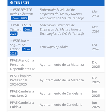
🔵 TENERIFE
⭐ PFAE FEMETE
Federación Provincial de
Mar
Redes Eléctricas
Empresas del Metal y Nuevas
2026
Tecnologías de S/C de Tenerife
Conv. 2025
⭐ PFAE FEMETE
Federación Provincial de
Mar
Térmica
Empresas del Metal y Nuevas
Conv.
2026
Tecnologías de S/C de Tenerife
2025
⭐ PFAE Mar +
Seguro 12ª
Feb
Cruz Roja Española
Edición
2026
Conv.
2025
PFAE Atención a
Dic
Personas
Ayuntamiento de La Matanza
2025
Dependientes IV
PFAE Limpieza
Dic
Profesional
Ayuntamiento de La Matanza
2025
2024-2025
PFAE Candelaria
Jun
Ayuntamiento de Candelaria
Auxiliares 2
2025
PFAE Candelaria
Jun
Ayuntamiento de Candelaria
Cuida 4
2025