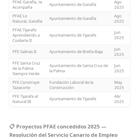
PFAE Garafía, te
Ago
Ayuntamiento de Garafía
Acompaña
2025
PFAE Lo
Ago
Ayuntamiento de Garafía
Natural, Garafía
2025
PFAE Tijarafe
Jun
Aprendiendo a
Ayuntamiento de Tijarafe
2025
Cuidarte II
Jun
PFE Salinas II
Ayuntamiento de Breña Baja
2025
PFE Santa Cruz
Ayuntamiento de Santa Cruz de
Jun
de la Palma
la Palma
2025
Siempre Verde
PFE Construye
Fundación Laboral de la
May
Tazacorte
Construcción
2025
PFE Tijarafe al
Abr
Ayuntamiento de Tijarafe
Natural III
2025
📋 Proyectos PFAE concedidos 2025 —
Resolución del Servicio Canario de Empleo