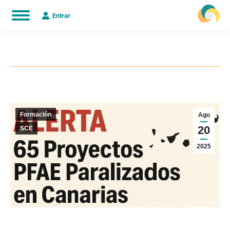
Entrar
Estás aquí:
Formación
Ago
20
SCE
2025