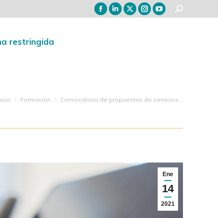
Zona restringida
a restringida
stás aquí:
nicio
Formación
Convocatoria de propuestas de servicios…
Ene
14
2021