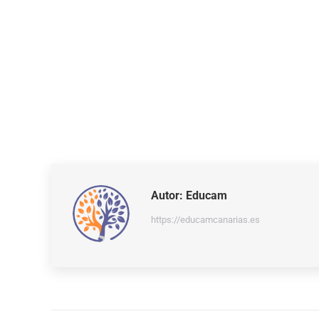
Autor:
Educam
https://educamcanarias.es