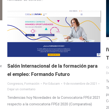
I
T
Salón Internacional de la formación para
re
C
D
el empleo: Formando Futuro
T
Congresos
,
Formación
Por
Educam
9 de noviembre de 2021
T
Dejar un comentario
p
Tendencias hoy Novedades de la Convocatoria FPEd 2021
C
respecto a la convocatoria FPEd 2020 (Comparativa)
2