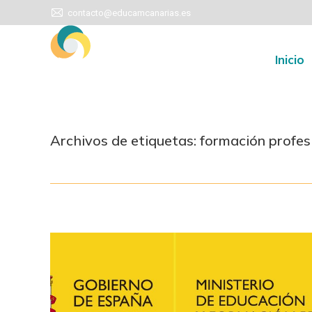
contacto@educamcanarias.es
contacto@educamcanarias.es
Inic
Inicio
Archivos de etiquetas:
formación profes