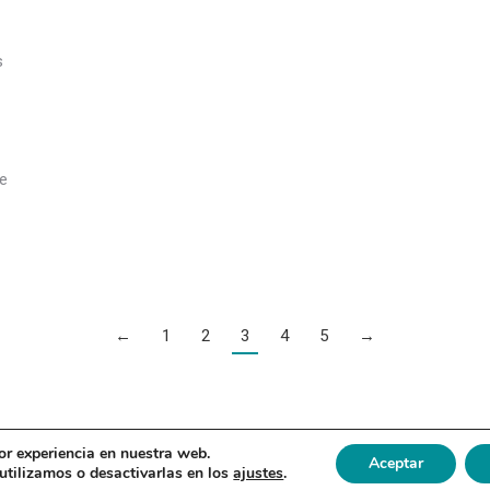
s
te
←
1
2
3
4
5
→
or experiencia en nuestra web.
Aceptar
tilizamos o desactivarlas en los
ajustes
.