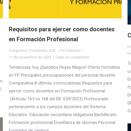
Requisitos para ejercer como docentes
C
en Formación Profesional
F
Congresos
,
Formación
,
SCE
Por
Educam
D
11 de noviembre de 2023
Dejar un comentario
T
Tendencias hoy ¡Queridos Reyes Magos! Oferta formativa
c
en FP Principales preocupaciones del personal docente
E
en
Comparativa 8 últimas convocatorias Requisitos para
f
,
ejercer como docentes en Formación Profesional
D
(Artículo 165 vs 168 del RD. 659/2023) Profesorado
D
perteneciente a los cuerpos docentes del Sistema
S
Educativo. Educación secundaria obligatoria Bachillerato
Formación profesional Enseñanza de idiomas Personal
formador de centros…