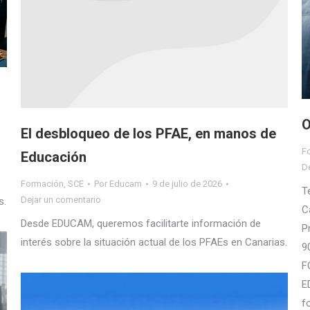
O
El desbloqueo de los PFAE, en manos de
F
Educación
D
Formación
,
SCE
Por
Educam
9 de julio de 2026
T
Dejar un comentario
s.
C
Desde EDUCAM, queremos facilitarte información de
P
interés sobre la situación actual de los PFAEs en Canarias.
9
F
E
f