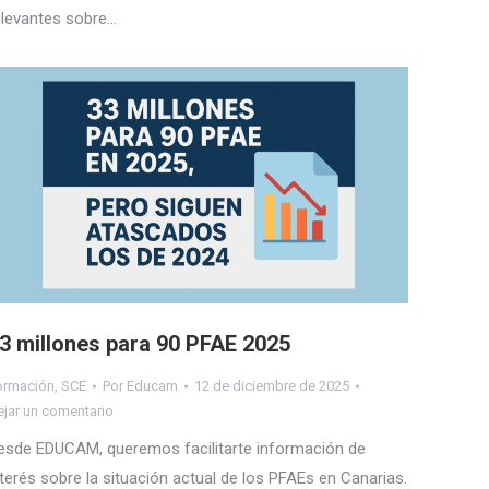
elevantes sobre…
3 millones para 90 PFAE 2025
ormación
,
SCE
Por
Educam
12 de diciembre de 2025
ejar un comentario
esde EDUCAM, queremos facilitarte información de
nterés sobre la situación actual de los PFAEs en Canarias.