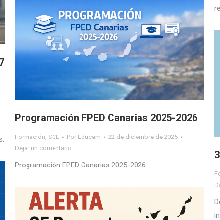
r
7
Programación FPED Canarias 2025-2026
Formación
,
SCE
Por
Educam
22 de diciembre de 2025
s.
Dejar un comentario
3
Programación FPED Canarias 2025-2026
F
D
D
i