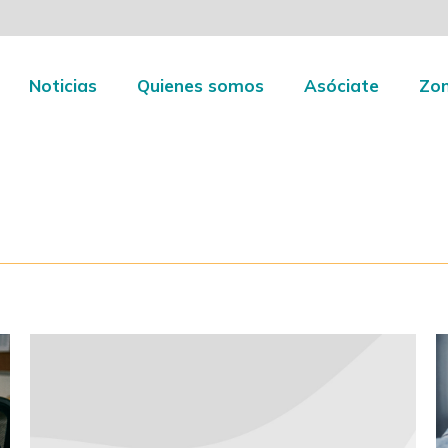
io
Noticias
Quienes somos
Asóciate
Noticias
Quienes somos
Asóciate
Zon