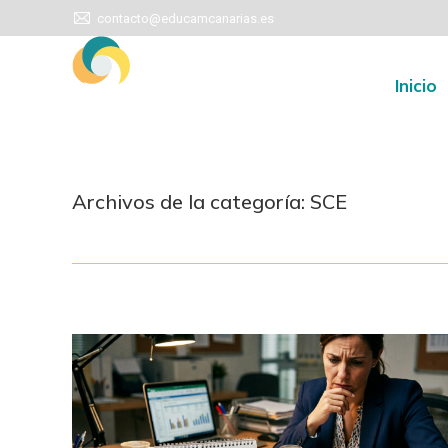
contacto@educamcanarias.es
contacto@educamcanarias.es
Inic
Inicio
Archivos de la categoría:
SCE