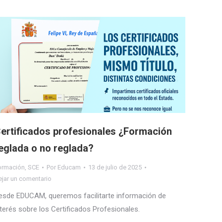
ertificados profesionales ¿Formación
eglada o no reglada?
ormación
,
SCE
Por
Educam
13 de julio de 2025
ejar un comentario
esde EDUCAM, queremos facilitarte información de
nterés sobre los Certificados Profesionales.