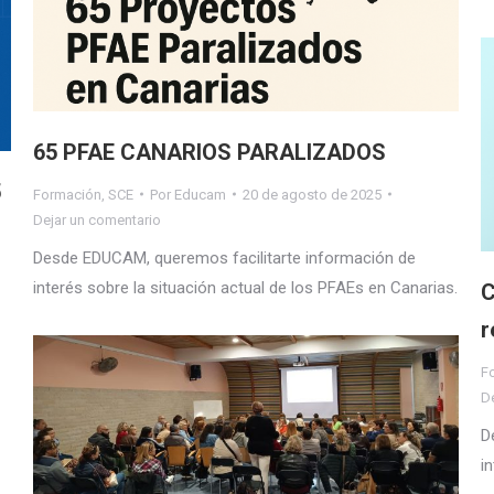
65 PFAE CANARIOS PARALIZADOS
5
Formación
,
SCE
Por
Educam
20 de agosto de 2025
Dejar un comentario
Desde EDUCAM, queremos facilitarte información de
interés sobre la situación actual de los PFAEs en Canarias.
C
r
F
D
D
i