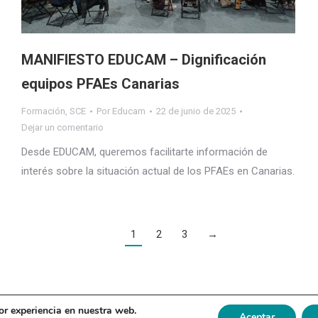
MANIFIESTO EDUCAM – Dignificación
equipos PFAEs Canarias
Formación
,
SCE
Por
Educam
22 de junio de 2025
Dejar un comentario
Desde EDUCAM, queremos facilitarte información de
interés sobre la situación actual de los PFAEs en Canarias.
1
2
3
→
or experiencia en nuestra web.
Aceptar